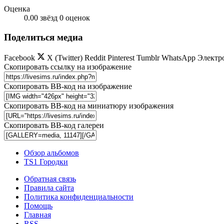
Оценка
0.00 звёзд
0 оценок
Поделиться медиа
Facebook
X (Twitter)
Reddit
Pinterest
Tumblr
WhatsApp
Электр
Скопировать ссылку на изображение
Скопировать BB-код на изображение
Скопировать BB-код на миниатюру изображения
Скопировать BB-код галереи
Обзор альбомов
TS1 Городки
Обратная связь
Правила сайта
Политика конфиденциальности
Помощь
Главная
RSS