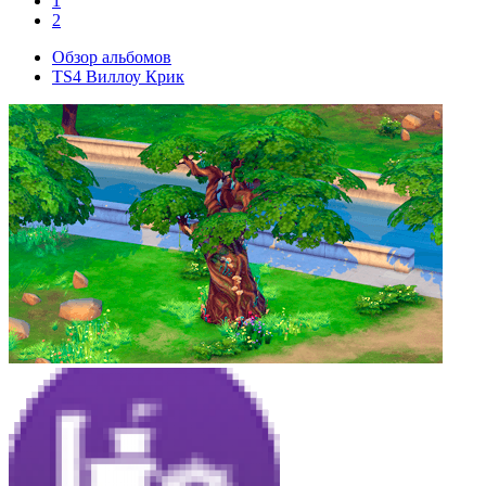
1
2
Обзор альбомов
TS4 Виллоу Крик