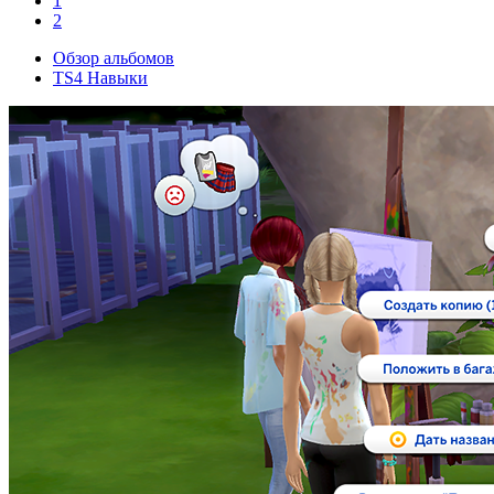
1
2
Обзор альбомов
TS4 Навыки