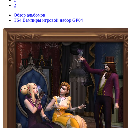
1
2
Обзор альбомов
TS4 Вампиры игровой набор GP04