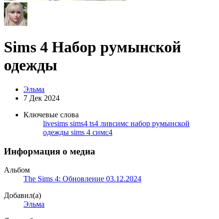
Sims 4 Набор румынской
одежды
Эльма
7 Дек 2024
Ключевые слова
livesims
sims4
ts4
ливсимс
набор румынской
одежды sims 4
симс4
Информация о медиа
Альбом
The Sims 4: Обновление 03.12.2024
Добавил(а)
Эльма