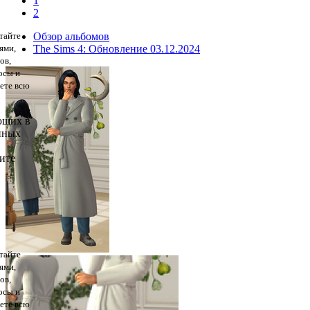
1
2
тайте
Обзор альбомов
ями,
The Sims 4: Обновление 03.12.2024
ов,
осы и
дете всю
ющих в
нных
ите
тайте
ями,
ов,
осы и
дете всю