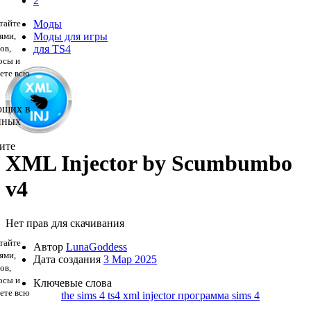
2
тайте
Моды
ями,
Моды для игры
ов,
для TS4
осы и
дете всю
ющих в
нных
ите
XML Injector by Scumbumbo
v4
Нет прав для скачивания
тайте
Автор
LunaGoddess
ями,
Дата создания
3 Мар 2025
ов,
осы и
Ключевые слова
дете всю
the sims 4
ts4
xml injector
программа sims 4