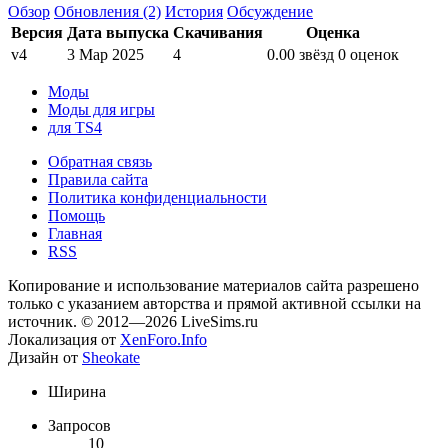
Обзор
Обновления (2)
История
Обсуждение
Версия
Дата выпуска
Скачивания
Оценка
v4
3 Мар 2025
4
0.00 звёзд
0 оценок
Моды
Моды для игры
для TS4
Обратная связь
Правила сайта
Политика конфиденциальности
Помощь
Главная
RSS
Копирование и использование материалов сайта разрешено
только с указанием авторства и прямой активной ссылки на
источник. © 2012—2026 LiveSims.ru
Локализация от
XenForo.Info
Дизайн от
Sheokate
Ширина
Запросов
10