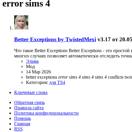
error sims 4
Better Exceptions by TwistedMexi
v3.17 от 20.0
Что такое Better Exceptions Better Exceptions - это про
многих случаях позволяет автоматически отследить точн
Эльма
Мод
14 Мар 2026
better exceptions
error
sims
4
sims
4
sims
4
conflicts
twi
Категория:
для TS4
Ключевые слова
Обратная связь
Правила сайта
Политика конфиденциальности
Помощь
Главная
RSS