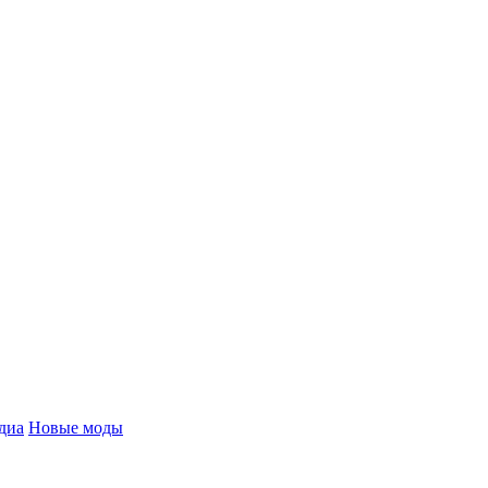
диа
Новые моды