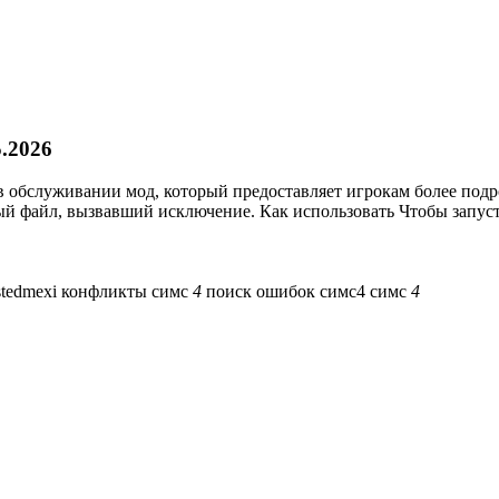
5.2026
стой в обслуживании мод, который предоставляет игрокам более п
ый файл, вызвавший исключение. Как использовать Чтобы запусти
stedmexi
конфликты симс
4
поиск ошибок симс4
симс
4