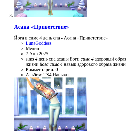
Асана «Приветствие»
Йога в симс 4 день спа - Асана «Приветствие»
LunaGoddess
Медиа
7 Апр 2025
sims
4
день спа
асаны йоги
симс
4
здоровый образ
жизни
йога
симс
4
навык здорового образа жизни
Комментарии: 0
Альбом: TS4 Навыки