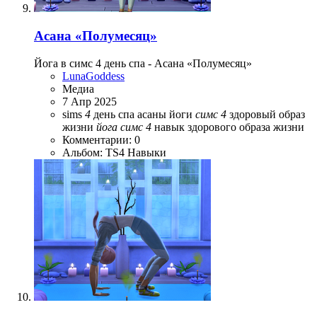
Асана «Полумесяц»
Йога в симс 4 день спа - Асана «Полумесяц»
LunaGoddess
Медиа
7 Апр 2025
sims
4
день спа
асаны йоги
симс
4
здоровый образ
жизни
йога
симс
4
навык здорового образа жизни
Комментарии: 0
Альбом: TS4 Навыки