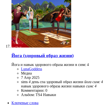
Йога (здоровый образ жизни)
Йога и навык здорового образа жизни в симс 4
LunaGoddess
Медиа
7 Апр 2025
sims
4
день спа
здоровый образ жизни
йога
симс
4
навык здорового образа жизни
навыки
симс
4
Комментарии: 0
Альбом: TS4 Навыки
Ключевые слова