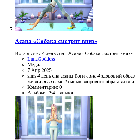
Асана «Собака смотрит вниз»
Йога в симс 4 день спа - Асана «Собака смотрит вниз»
LunaGoddess
Медиа
7 Апр 2025
sims
4
день спа
асаны йоги
симс
4
здоровый образ
жизни
йога
симс
4
навык здорового образа жизни
Комментарии: 0
Альбом: TS4 Навыки