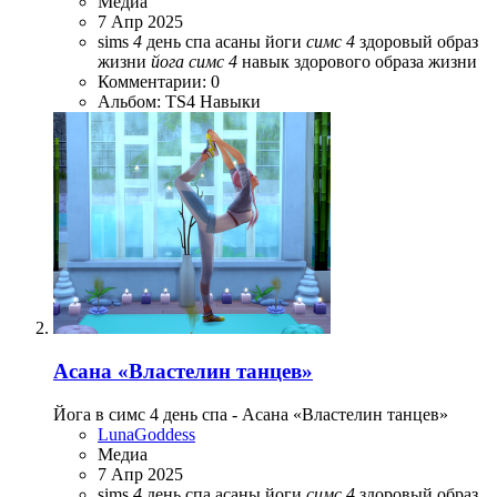
Медиа
7 Апр 2025
sims
4
день спа
асаны йоги
симс
4
здоровый образ
жизни
йога
симс
4
навык здорового образа жизни
Комментарии: 0
Альбом: TS4 Навыки
Асана «Властелин танцев»
Йога в симс 4 день спа - Асана «Властелин танцев»
LunaGoddess
Медиа
7 Апр 2025
sims
4
день спа
асаны йоги
симс
4
здоровый образ