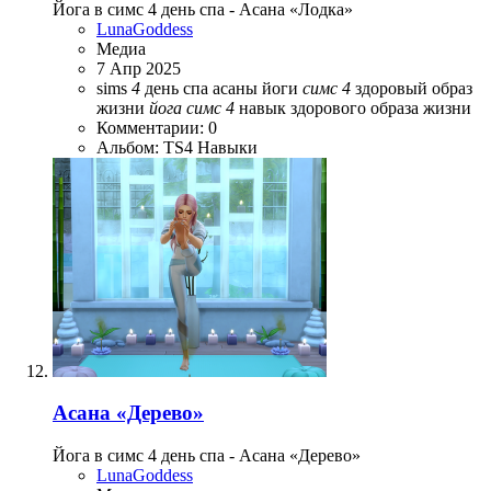
Йога в симс 4 день спа - Асана «Лодка»
LunaGoddess
Медиа
7 Апр 2025
sims
4
день спа
асаны йоги
симс
4
здоровый образ
жизни
йога
симс
4
навык здорового образа жизни
Комментарии: 0
Альбом: TS4 Навыки
Асана «Дерево»
Йога в симс 4 день спа - Асана «Дерево»
LunaGoddess