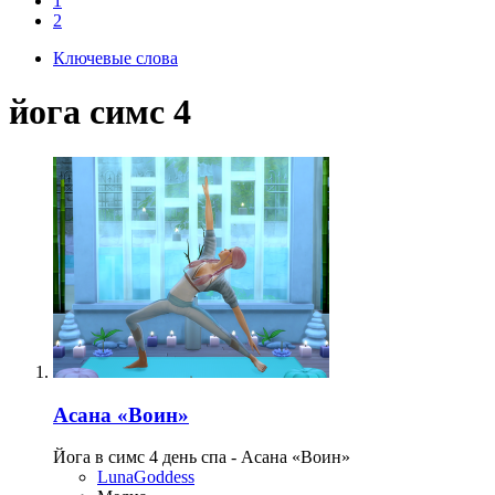
1
2
Ключевые слова
йога симс 4
Асана «Воин»
Йога в симс 4 день спа - Асана «Воин»
LunaGoddess