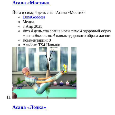
Асана «Мостик»
Йога в симс 4 день спа - Асана «Мостик»
LunaGoddess
Медиа
7 Апр 2025
sims
4
день спа
асаны йоги
симс
4
здоровый образ
жизни
йога
симс
4
навык здорового образа жизни
Комментарии: 0
Альбом: TS4 Навыки
Асана «Лодка»