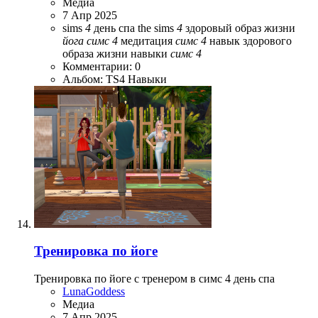
Медиа
7 Апр 2025
sims
4
день спа
the sims
4
здоровый образ жизни
йога
симс
4
медитация
симс
4
навык здорового
образа жизни
навыки
симс
4
Комментарии: 0
Альбом: TS4 Навыки
Тренировка по йоге
Тренировка по йоге с тренером в симс 4 день спа
LunaGoddess
Медиа
7 Апр 2025