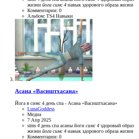
жизни
йога
симс
4
навык здорового образа жизни
Комментарии: 0
Альбом: TS4 Навыки
Асана «Васиштхасана»
Йога в симс 4 день спа - Асана «Васиштхасана»
LunaGoddess
Медиа
7 Апр 2025
sims
4
день спа
асаны йоги
симс
4
здоровый образ
жизни
йога
симс
4
навык здорового образа жизни
Комментарии: 0