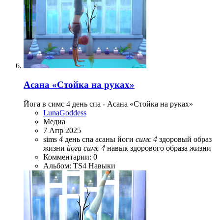
Асана «Стойка на руках»
Йога в симс 4 день спа - Асана «Стойка на руках»
LunaGoddess
Медиа
7 Апр 2025
sims
4
день спа
асаны йоги
симс
4
здоровый образ
жизни
йога
симс
4
навык здорового образа жизни
Комментарии: 0
Альбом: TS4 Навыки