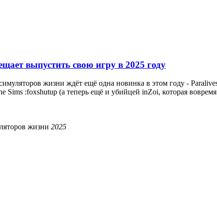
бещает выпустить свою игру в 2025 году
муляторов жизни ждёт ещё одна новинка в этом году - Paralives
Sims :foxshutup (а теперь ещё и убийцей inZoi, которая вовремя 
ляторов жизни
2025