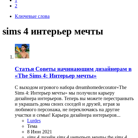
1
2
Ключевые слова
sims 4 интерьер мечты
Статья
Советы начинающим дизайнерам в
«The Sims 4: Интерьер мечты»
С выходом игрового набора dreamhomedecorator«The
Sims 4: Интерьер мечты» мы получили карьеру
дизайнера интерьеров. Теперь вы можете перестраивать
и украшать дома своих соседей и друзей, играя за
любимого персонажа, не переключаясь на другие
участки и семьи! Карьера дизайнера интерьеров...
Lurdes
Тема
8 Июн 2021
sims
4
дизайн
sims
4
интерьер
мечты
the
sims
4