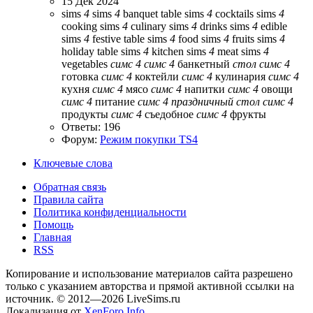
15 Дек 2024
sims
4
sims
4
banquet table
sims
4
cocktails
sims
4
cooking
sims
4
culinary
sims
4
drinks
sims
4
edible
sims
4
festive table
sims
4
food
sims
4
fruits
sims
4
holiday table
sims
4
kitchen
sims
4
meat
sims
4
vegetables
симс
4
симс
4
банкетный
стол
симс
4
готовка
симс
4
коктейли
симс
4
кулинария
симс
4
кухня
симс
4
мясо
симс
4
напитки
симс
4
овощи
симс
4
питание
симс
4
праздничный
стол
симс
4
продукты
симс
4
съедобное
симс
4
фрукты
Ответы: 196
Форум:
Режим покупки TS4
Ключевые слова
Обратная связь
Правила сайта
Политика конфиденциальности
Помощь
Главная
RSS
Копирование и использование материалов сайта разрешено
только с указанием авторства и прямой активной ссылки на
источник. © 2012—2026 LiveSims.ru
Локализация от
XenForo.Info