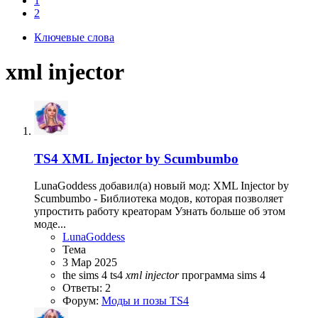
1
2
Ключевые слова
xml injector
TS4
XML Injector by Scumbumbo
LunaGoddess добавил(а) новый мод: XML Injector by
Scumbumbo - Библиотека модов, которая позволяет
упростить работу креаторам Узнать больше об этом
моде...
LunaGoddess
Тема
3 Мар 2025
the sims 4
ts4
xml
injector
программа sims 4
Ответы: 2
Форум:
Моды и позы TS4