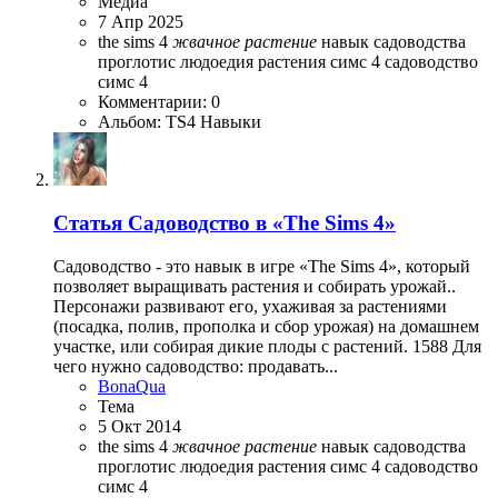
Медиа
7 Апр 2025
the sims 4
жвачное
растение
навык садоводства
проглотис людоедия
растения симс 4
садоводство
симс 4
Комментарии: 0
Альбом: TS4 Навыки
Статья
Садоводство в «The Sims 4»
Садоводство - это навык в игре «The Sims 4», который
позволяет выращивать растения и собирать урожай..
Персонажи развивают его, ухаживая за растениями
(посадка, полив, прополка и сбор урожая) на домашнем
участке, или собирая дикие плоды с растений. 1588 Для
чего нужно садоводство: продавать...
BonaQua
Тема
5 Окт 2014
the sims 4
жвачное
растение
навык садоводства
проглотис людоедия
растения симс 4
садоводство
симс 4