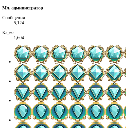
Мл. администратор
Сообщения
5,124
Карма
1,604