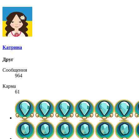
Катрина
Друг
Сообщения
964
Карма
61