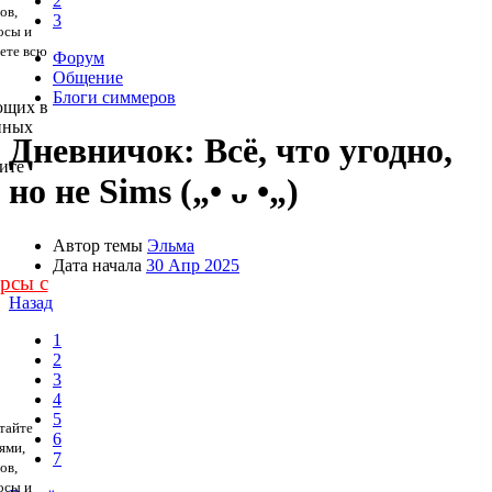
2
ов,
3
осы и
дете всю
Форум
Общение
Блоги симмеров
ющих в
нных
Дневничок: Всё, что угодно,
ите
но не Sims („• ᴗ •„)
Автор темы
Эльма
Дата начала
30 Апр 2025
урсы с
Назад
1
2
3
4
5
тайте
6
ями,
7
ов,
осы и