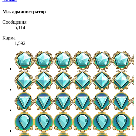
Мл. администратор
Сообщения
5,114
Карма
1,592