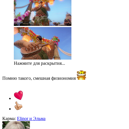
Нажмите для раскрытия...
Помню такого, смешная физиономия
Карма:
Elinor
и
Эльма