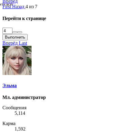
Вперёд
дете всю
First
Назад
4 из 7
Перейти к странице
Выполнить
Вперёд
Last
Эльма
Мл. администратор
Сообщения
5,114
Карма
1,592