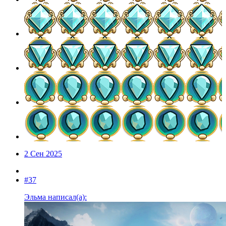
2 Сен 2025
#37
Эльма написал(а):