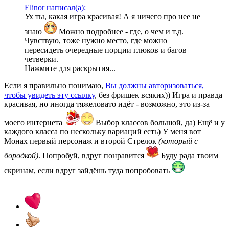
Elinor написал(а):
Ух ты, какая игра красивая! А я ничего про нее не
знаю
Можно подробнее - где, о чем и т.д.
Чувствую, тоже нужно место, где можно
пересидеть очередные порции глюков и багов
четверки.
Нажмите для раскрытия...
Если я правильно понимаю,
Вы должны авторизоваться,
чтобы увидеть эту ссылку
, без фришек всяких)) Игра и правда
красивая, но иногда тяжеловато идёт - возможно, это из-за
моего интернета
Выбор классов большой, да) Ещё и у
каждого класса по нескольку вариаций есть) У меня вот
Монах первый персонаж и второй Стрелок
(который с
бородкой)
. Попробуй, вдруг понравится
Буду рада твоим
скринам, если вдруг зайдёшь туда попробовать