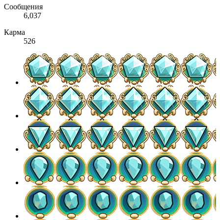
Сообщения
6,037
Карма
526