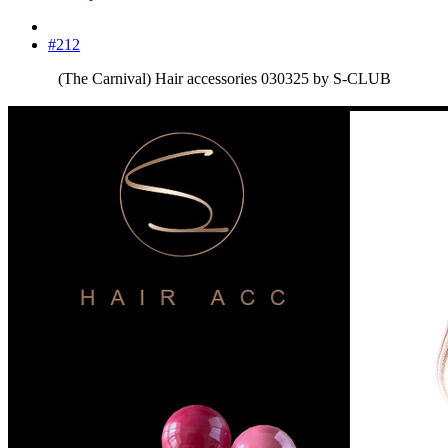
#212
(The Carnival) Hair accessories 030325 by S-CLUB