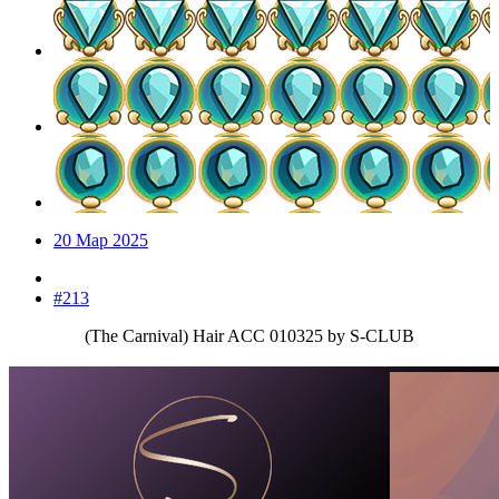
20 Мар 2025
#213
(The Carnival) Hair ACC 010325 by S-CLUB