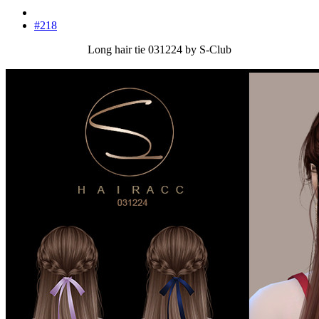
#218
Long hair tie 031224 by S-Club