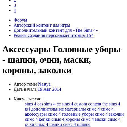
2
3
4
Форум
Авторский контент для игры
Дополнительный контент для «The Sims 4»
Режим создания персонажа/питомца TS4
Аксессуары
Головные уборы
- шапки, очки, маски,
короны, заколки
Автор темы
Nastya
Дата начала
19 Авг 2014
Ключевые слова
sims 4 cas
sims 4 cc
sims 4 custom content
the sims 4
ts4
дополнительные материалы симс 4
симс 4
аксессуары
симс 4 головные уборы
симс 4 заколки
симс 4 кепки
симс 4 короны
симс 4 маски
симс 4
очки
симс 4 шапки
симс 4 шляпы