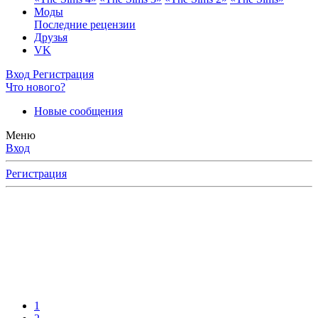
Моды
Последние рецензии
Друзья
VK
Вход
Регистрация
Что нового?
Новые сообщения
Меню
Вход
Регистрация
ерное
ку
тайте
ями,
1
ов,