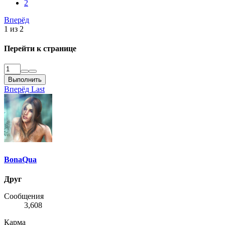
2
ями,
ов,
Вперёд
осы и
1 из 2
дете всю
Перейти к странице
Выполнить
Вперёд
Last
BonaQua
Друг
Сообщения
3,608
Карма