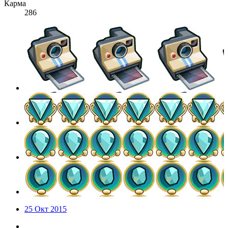
Карма
286
25 Окт 2015