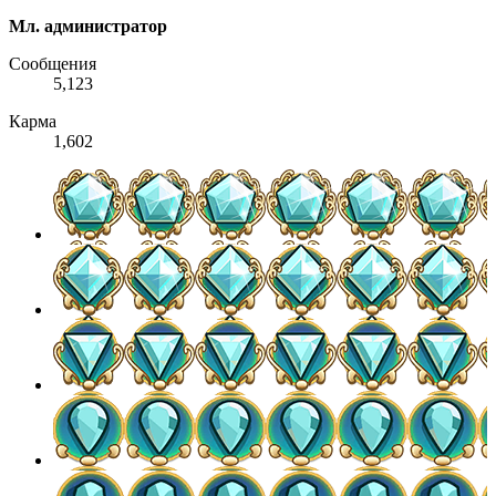
Мл. администратор
Сообщения
5,123
Карма
1,602