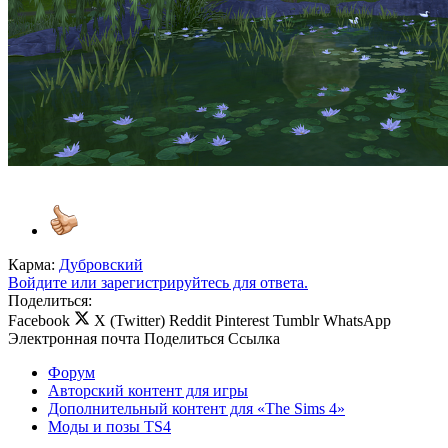
Карма:
Дубровский
Войдите или зарегистрируйтесь для ответа.
Поделиться:
Facebook
X (Twitter)
Reddit
Pinterest
Tumblr
WhatsApp
Электронная почта
Поделиться
Ссылка
Форум
Авторский контент для игры
Дополнительный контент для «The Sims 4»
Моды и позы TS4