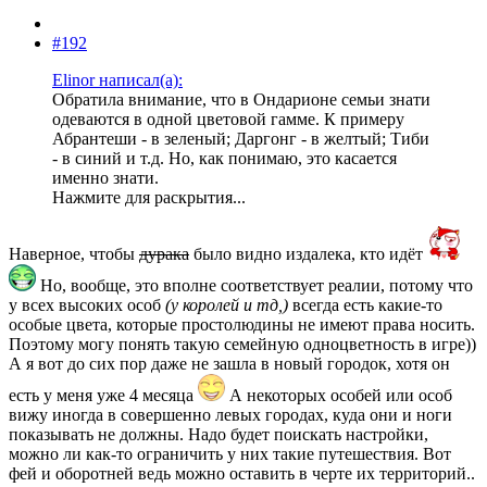
#192
Elinor написал(а):
Обратила внимание, что в Ондарионе семьи знати
одеваются в одной цветовой гамме. К примеру
Абрантеши - в зеленый; Даргонг - в желтый; Тиби
- в синий и т.д. Но, как понимаю, это касается
именно знати.
Нажмите для раскрытия...
Наверное, чтобы
дурака
было видно издалека, кто идёт
Но, вообще, это вполне соответствует реалии, потому что
у всех высоких особ
(у королей и тд,)
всегда есть какие-то
особые цвета, которые простолюдины не имеют права носить.
Поэтому могу понять такую семейную одноцветность в игре))
А я вот до сих пор даже не зашла в новый городок, хотя он
есть у меня уже 4 месяца
А некоторых особей или особ
вижу иногда в совершенно левых городах, куда они и ноги
показывать не должны. Надо будет поискать настройки,
можно ли как-то ограничить у них такие путешествия. Вот
фей и оборотней ведь можно оставить в черте их территорий..