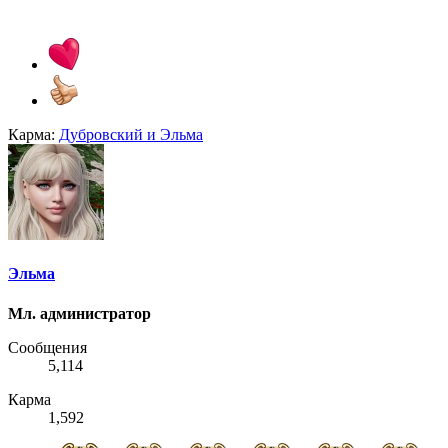
Карма:
Дубровский
и
Эльма
Эльма
Мл. администратор
Сообщения
5,114
Карма
1,592