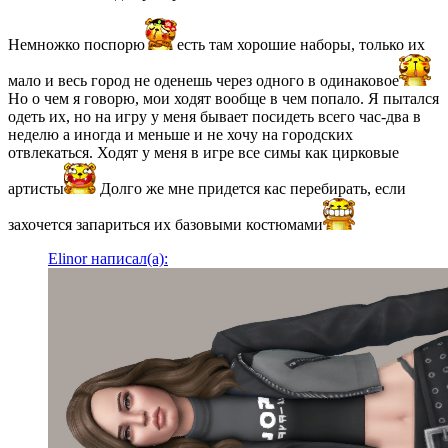
Немножко поспорю
есть там хорошие наборы, только их
мало и весь город не оденешь через одного в одинаковое
Но о чем я говорю, мои ходят вообще в чем попало. Я пытался
одеть их, но на игру у меня бывает посидеть всего час-два в
неделю а иногда и меньше и не хочу на городских
отвлекаться. Ходят у меня в игре все симы как цирковые
артисты
Долго же мне придется кас перебирать, если
захочется запариться их базовыми костюмами
Elinor написал(а):