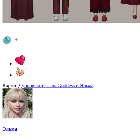
+
Карма:
Дубровский
,
LunaGoddess
и
Эльма
Эльма