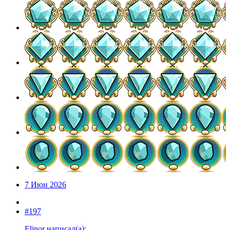
7 Июн 2026
#197
Elinor написал(а):