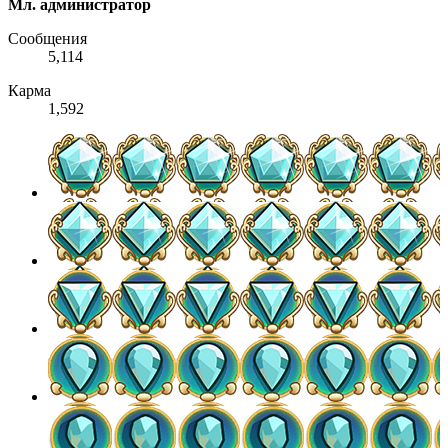
Мл. администратор
Сообщения
5,114
Карма
1,592