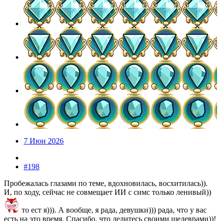
7 Июн 2026
#198
Пробежалась глазами по теме, вдохновилась, восхитилась)).
И, по ходу, сейчас не совмещает ИИ с симс только ленивый))
то ест я))). А вообще, я рада, девушки))) рада, что у вас
есть на это время. Спасибо, что делитесь своими шедеврами))!