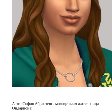
А это София Абрантеш - молоденькая жительница
Ондариона: