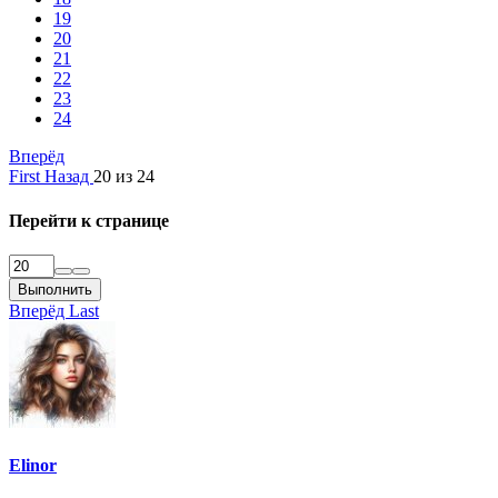
19
20
21
22
23
24
Вперёд
First
Назад
20 из 24
Перейти к странице
Выполнить
Вперёд
Last
Elinor