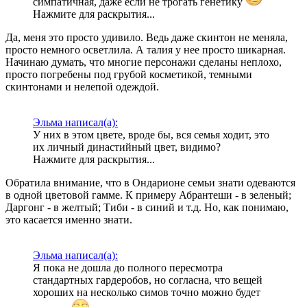
симпатичная, даже если не трогать генетику
Нажмите для раскрытия...
Да, меня это просто удивило. Ведь даже скинтон не меняла,
просто немного осветлила. А талия у нее просто шикарная.
Начинаю думать, что многие персонажи сделаны неплохо,
просто погребены под грубой косметикой, темными
скинтонами и нелепой одеждой.
Эльма написал(а):
У них в этом цвете, вроде бы, вся семья ходит, это
их личный династийный цвет, видимо?
Нажмите для раскрытия...
Обратила внимание, что в Ондарионе семьи знати одеваются
в одной цветовой гамме. К примеру Абрантеши - в зеленый;
Даргонг - в желтый; Тиби - в синий и т.д. Но, как понимаю,
это касается именно знати.
Эльма написал(а):
Я пока не дошла до полного пересмотра
стандартных гардеробов, но согласна, что вещей
хороших на несколько симов точно можно будет