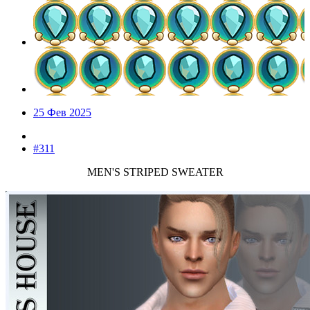
25 Фев 2025
#311
MEN'S STRIPED SWEATER