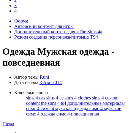
2
3
4
Форум
Авторский контент для игры
Дополнительный контент для «The Sims 4»
Режим создания персонажа/питомца TS4
Одежда
Мужская одежда -
повседневная
Автор темы
Runi
Дата начала
3 Авг 2014
Ключевые слова
sims 4 cas
sims 4 cc
sims 4 clothes
sims 4 custom
content
the sims 4
ts4
дополнительные материалы
симс 4
симс 4 мужская одежда
симс 4 мужское
симс 4 одежда
симс 4 повседневная
Назад