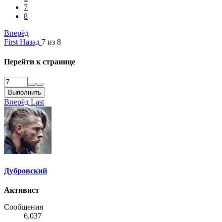
7
8
Вперёд
First
Назад
7 из 8
Перейти к странице
Выполнить
Вперёд
Last
Дубровский
Активист
Сообщения
6,037