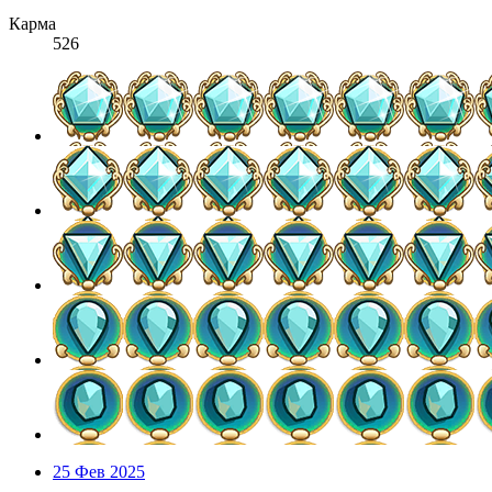
Карма
526
25 Фев 2025