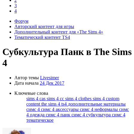
2
3
4
Форум
Авторский контент для игры
Дополнительный контент для «The Sims 4»
Тематический контент TS4
Субкультура
Панк в The Sims
4
Автор темы
Livesimer
Дата начала
24 Дек 2017
Ключевые слова
sims 4 cas
sims 4 cc
sims 4 clothes
sims 4 custom
content
the sims 4
ts4
дополнительные материалы
симс 4
симс 4 аксессуары
симс 4 неформалы
симс
4 одежда
симс 4 панк
симс 4 субкультура
симс 4
тематическое