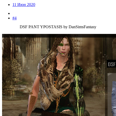
11 Июн 2020
#4
DSF PANT YPOSTASIS by DanSimsFantasy