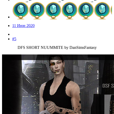
11 Июн 2020
#5
DFS SHORT NUUMMITE by DanSimsFantasy