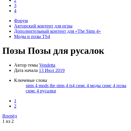
2
осы и
3
дете всю
4
Форум
ющих в
Авторский контент для игры
нных
Дополнительный контент для «The Sims 4»
Моды и позы TS4
ите
Позы
Позы для русалок
Автор темы
Vendetta
урсы с
Дата начала
13 Июл 2019
Ключевые слова
sims 4 mods
the sims 4
ts4
симс 4 моды
симс 4 позы
симс 4 русалки
1
ерное
2
ку
Вперёд
1 из 2
тайте