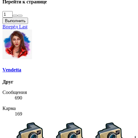
Перейти к странице
ями,
ов,
осы и
дете всю
Выполнить
Вперёд
Last
Vendetta
Друг
Сообщения
690
Карма
169