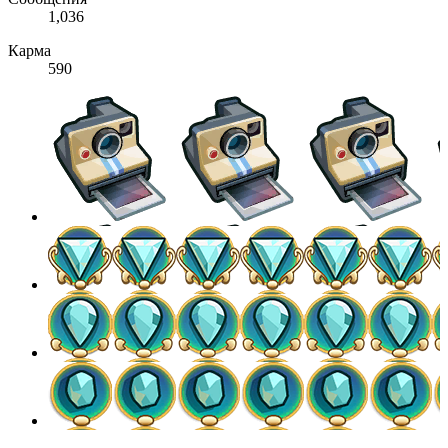
1,036
Карма
590