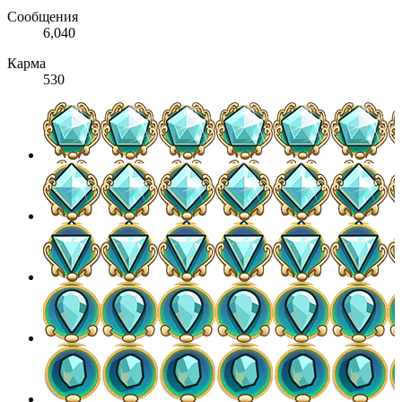
Сообщения
6,040
Карма
530