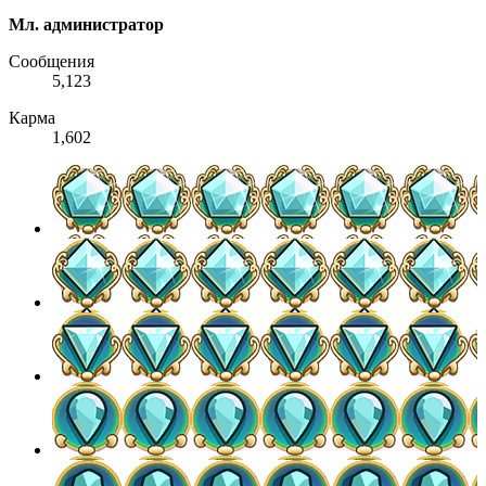
Мл. администратор
Сообщения
5,123
Карма
1,602