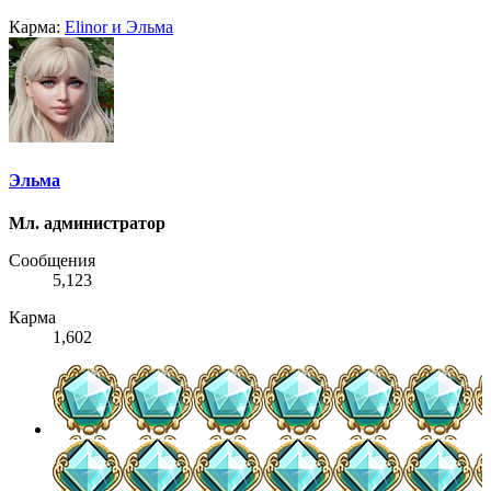
Карма:
Elinor
и
Эльма
Эльма
Мл. администратор
Сообщения
5,123
Карма
1,602