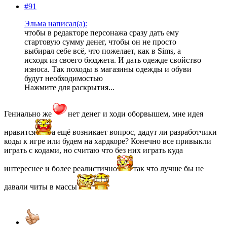
#91
Эльма написал(а):
чтобы в редакторе персонажа сразу дать ему
стартовую сумму денег, чтобы он не просто
выбирал себе всё, что пожелает, как в Sims, а
исходя из своего бюджета. И дать одежде свойство
износа. Так походы в магазины одежды и обуви
будут необходимостью
Нажмите для раскрытия...
Гениально же
нет денег и ходи оборвышем, мне идея
нравится
а ещё возникает вопрос, дадут ли разработчики
коды к игре или будем на хардкоре? Конечно все привыкли
играть с кодами, но считаю что без них играть куда
интереснее и более реалистично
так что лучше бы не
давали читы в массы