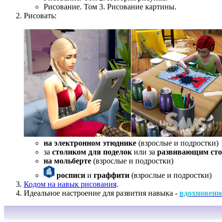
Рисование. Том 3. Рисование картины.
Рисовать:
на электронном этюднике
(взрослые и подростки)
за
столиком для поделок
или за
развивающим ст
на мольберте
(взрослые и подростки)
росписи
и
граффити
(взрослые и подростки)
Кодом на навык рисования
.
Идеальное настроение для развития навыка -
вдохновени