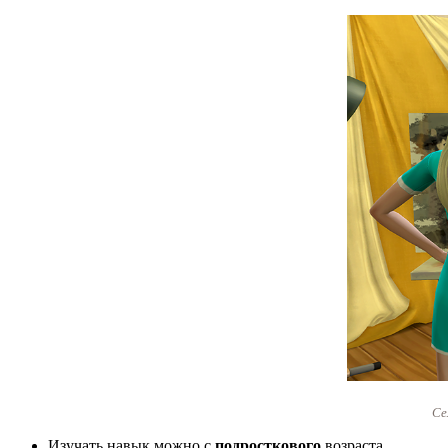
Се
Изучать навык можно с
подросткового
возраста.