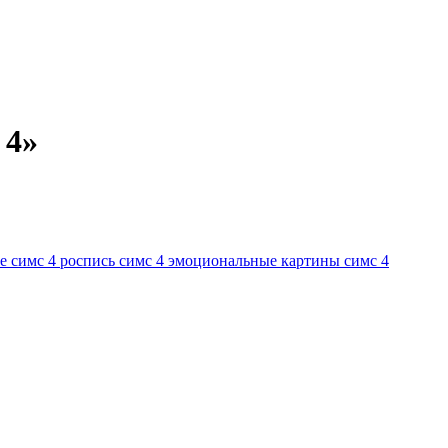
 4»
е симс 4
роспись симс 4
эмоциональные картины симс 4