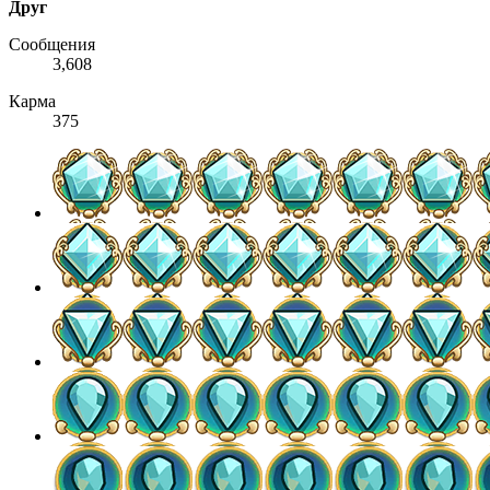
Друг
Сообщения
3,608
Карма
375