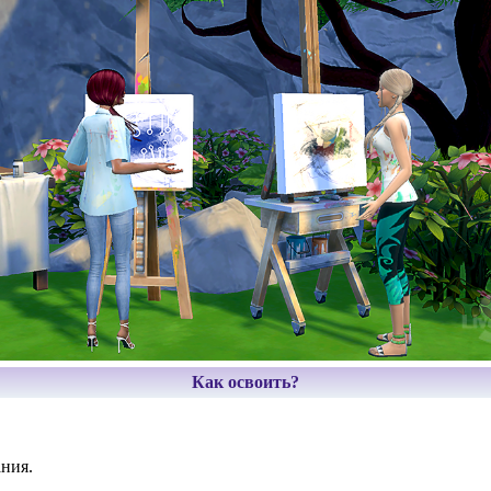
Как освоить?
ния.