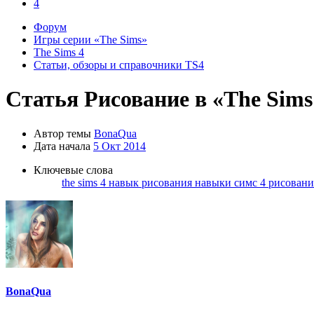
4
Форум
Игры серии «The Sims»
The Sims 4
Статьи, обзоры и справочники TS4
Статья
Рисование в «The Sims
Автор темы
BonaQua
Дата начала
5 Окт 2014
Ключевые слова
the sims 4
навык рисования
навыки симс 4
рисовани
BonaQua