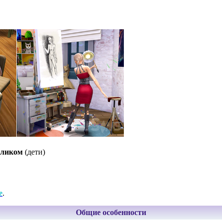
оликом
(дети)
е
.
Общие особенности