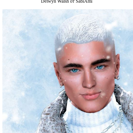
Delwyn Walsh от SabiAmi