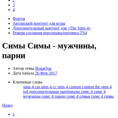
2
осы и
3
дете всю
4
Форум
ющих в
Авторский контент для игры
нных
Дополнительный контент для «The Sims 4»
Режим создания персонажа/питомца TS4
ите
Симы
Симы - мужчины,
парни
урсы с
Автор темы
BonaQua
Дата начала
26 Фев 2017
Ключевые слова
sims 4 cas
sims 4 cc
sims 4 custom content
the sims 4
ts4
дополнительные материалы симс 4
симс 4
ерное
мужчины
симс 4 парни
симс 4 семьи
симс 4 симы
ку
Назад
1
тайте