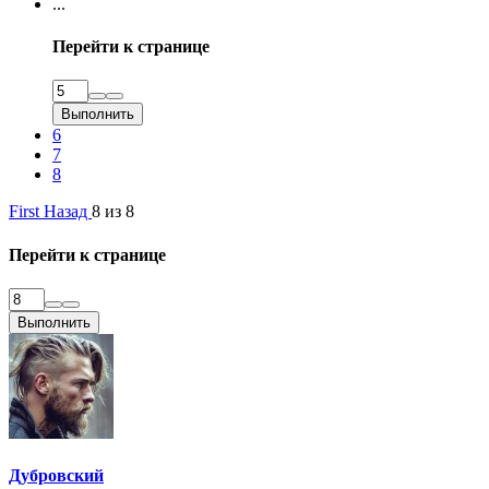
...
ями,
ов,
Перейти к странице
осы и
дете всю
Выполнить
6
7
8
First
Назад
8 из 8
Перейти к странице
Выполнить
Дубровский