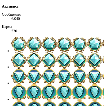
Активист
Сообщения
6,040
Карма
530