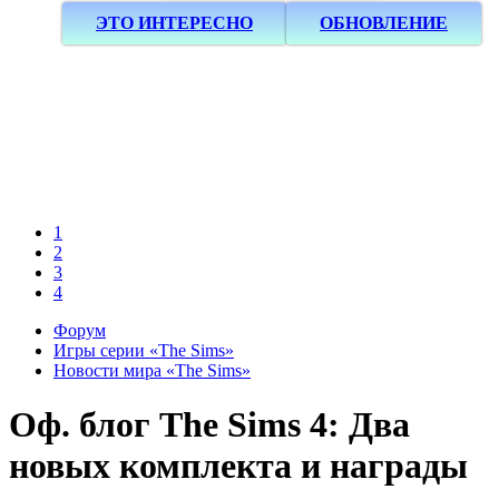
ЭТО ИНТЕРЕСНО
ОБНОВЛЕНИЕ
ерное
ку
тайте
ями,
1
ов,
2
осы и
3
дете всю
4
Форум
ющих в
Игры серии «The Sims»
нных
Новости мира «The Sims»
ите
Оф. блог
The Sims 4: Два
новых комплекта и награды