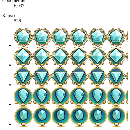
Сообщения
6,037
Карма
526