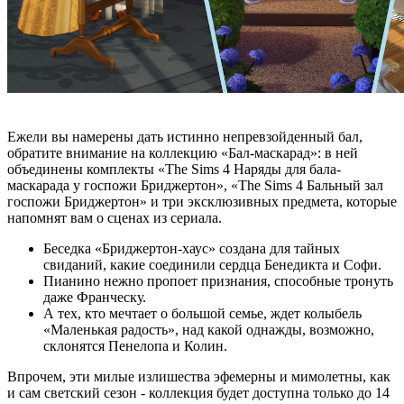
Ежели вы намерены дать истинно непревзойденный бал,
обратите внимание на коллекцию «Бал-маскарад»: в ней
объединены комплекты «The Sims 4 Наряды для бала-
маскарада у госпожи Бриджертон», «The Sims 4 Бальный зал
госпожи Бриджертон» и три эксклюзивных предмета, которые
напомнят вам о сценах из сериала.
Беседка «Бриджертон-хаус» создана для тайных
свиданий, какие соединили сердца Бенедикта и Софи.
Пианино нежно пропоет признания, способные тронуть
даже Франческу.
А тех, кто мечтает о большой семье, ждет колыбель
«Маленькая радость», над какой однажды, возможно,
склонятся Пенелопа и Колин.
Впрочем, эти милые излишества эфемерны и мимолетны, как
и сам светский сезон - коллекция будет доступна только до 14