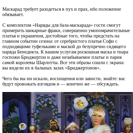
Маскарад требует разодеться в пух и прах, ибо положение
обязывает.
С комплектом «Наряды для бала-маскарада» гости смогут
примерить шикарные фраки, совершенно умопомрачительные
платья и украшения, достойные того, чтобы предстать на
главном событии сезона: от серебристого платья Софи с
подходящими туфельками и маской до безупречно сидящего
наряда Бенедикта. К вашим услугам роскошная маска и тиара
госпожи Бриджертон и даже незабываемое платье и парик
самой королевы Шарлотты. Все эти образы сошли с экрана:
вы видели их в бальных залах «Бриджертонов».
Чего бы вы ни искали, восхищения или зависти, знайте: вас
будут провожать взглядом и — конечно же — обсуждать.