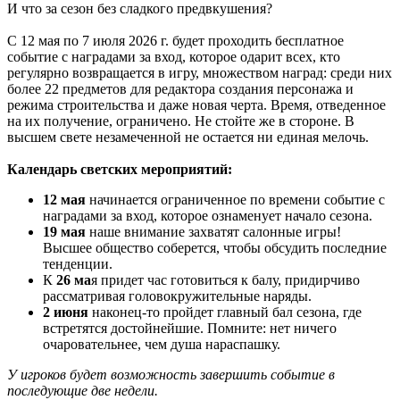
И что за сезон без сладкого предвкушения?
С 12 мая по 7 июля 2026 г. будет проходить бесплатное
событие с наградами за вход, которое одарит всех, кто
регулярно возвращается в игру, множеством наград: среди них
более 22 предметов для редактора создания персонажа и
режима строительства и даже новая черта. Время, отведенное
на их получение, ограничено. Не стойте же в стороне. В
высшем свете незамеченной не остается ни единая мелочь.
Календарь светских мероприятий:
12 мая
начинается ограниченное по времени событие с
наградами за вход, которое ознаменует начало сезона.
19 мая
наше внимание захватят салонные игры!
Высшее общество соберется, чтобы обсудить последние
тенденции.
К
26 ма
я придет час готовиться к балу, придирчиво
рассматривая головокружительные наряды.
2 июня
наконец-то пройдет главный бал сезона, где
встретятся достойнейшие. Помните: нет ничего
очаровательнее, чем душа нараспашку.
У игроков будет возможность завершить событие в
последующие две недели.