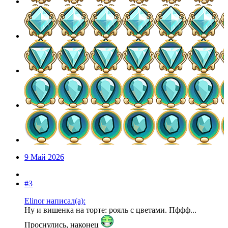
9 Май 2026
#3
Elinor написал(а):
Ну и вишенка на торте: рояль с цветами. Пффф...
Проснулись, наконец