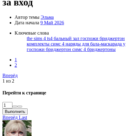
за вход
урсы с
Автор темы
Эльма
Дата начала
9 Май 2026
Ключевые слова
the sims 4
ts4
бальный зал госпожи бриджертон
ерное
комплекты симс 4
наряды для бала-маскарада у
ку
госпожи бриджертон
симс 4 бриджертоны
1
2
тайте
ями,
Вперёд
ов,
1 из 2
осы и
дете всю
Перейти к странице
Выполнить
Вперёд
Last