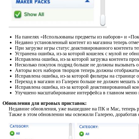
На панелях «Использованы предметы из наборов» и «Пок
Недавно установленный контент из магазина теперь отмеч
При загрузке игры статус деактивированного контента те
Устранена ошибка, из-за которой кошелек с мулой не обн
Исправлена ошибка, из-за которой загрузка контента про
Несколько покупок подряд больше не должны вызывать о
Авторы всех наборов творцов теперь должны отображать
Исправлена ошибка, из-за которой фильтры на странице об
Переход в магазин из Галереи больше не должен мешать з
Исправлена ошибка, из-за которой деактивированный кон
Улучшено масштабирование интерфейса в главном меню и
Обновления для игровых приставок:
Недавние обновления, уже вышедшие на ПК и Mac, теперь рас
Также в этом обновлении мы освежили Галерею, доработав ф