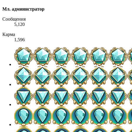
Мл. администратор
Сообщения
5,120
Карма
1,596