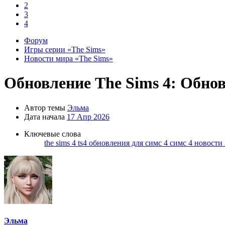
2
3
4
Форум
Игры серии «The Sims»
Новости мира «The Sims»
Обновление
The Sims 4: Обнов
Автор темы
Эльма
Дата начала
17 Апр 2026
Ключевые слова
the sims 4
ts4
обновления для симс 4
симс 4 новости
Эльма