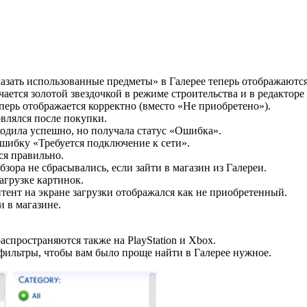
азать использованные предметы» в Галерее теперь отображаютс
ается золотой звездочкой в режиме строительства и в редакторе
перь отображается корректно (вместо «Не приобретено»).
овлялся после покупки.
ходила успешно, но получала статус «Ошибка».
шибку «Требуется подключение к сети».
ся правильно.
зора не сбрасывались, если зайти в магазин из Галереи.
агрузке картинок.
тент на экране загрузки отображался как не приобретенный.
 в магазине.
пространяются также на PlayStation и Xbox.​
ильтры, чтобы вам было проще найти в Галерее нужное.​