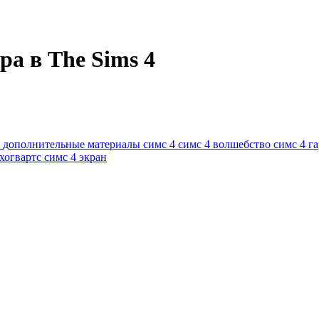
ра в The Sims 4
4
дополнительные материалы симс 4
симс 4 волшебство
симс 4 г
 хогвартс
симс 4 экран