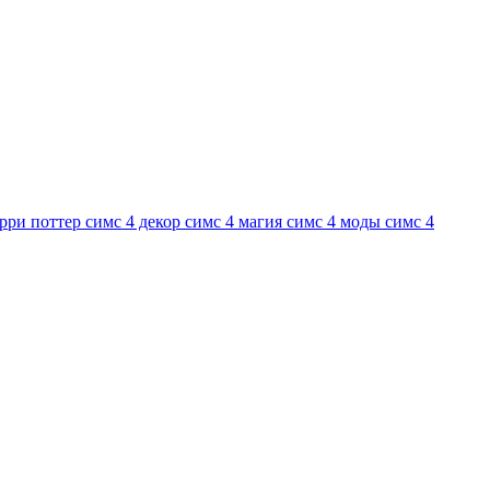
арри поттер
симс 4 декор
симс 4 магия
симс 4 моды
симс 4