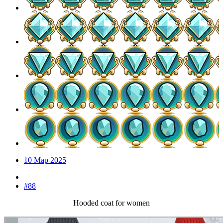
10 Мар 2025
#88
Hooded coat for women