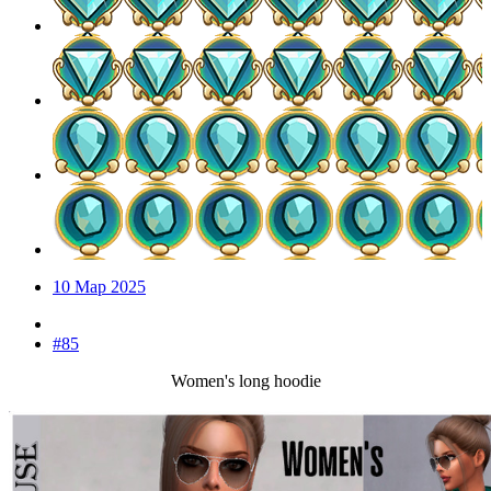
10 Мар 2025
#85
Women's long hoodie