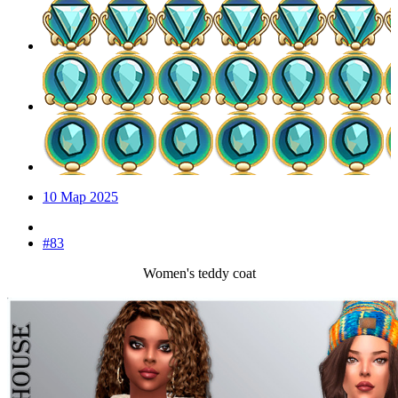
10 Мар 2025
#83
Women's teddy coat