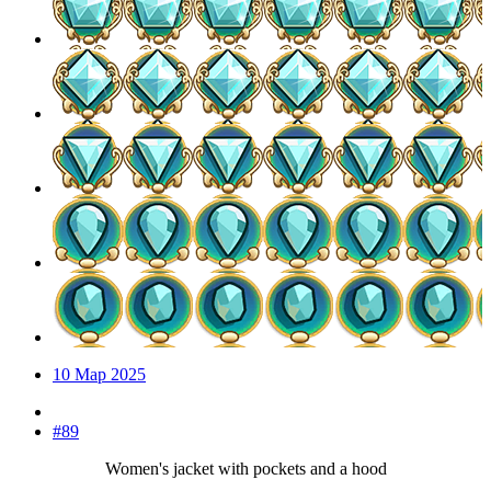
10 Мар 2025
#89
Women's jacket with pockets and a hood