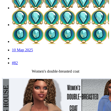
10 Мар 2025
#82
Women's double-breasted coat