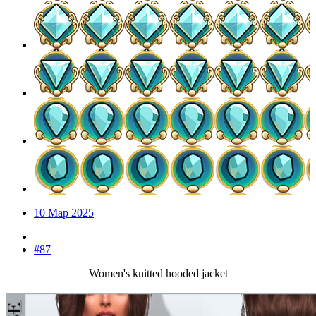
10 Мар 2025
#87
Women's knitted hooded jacket