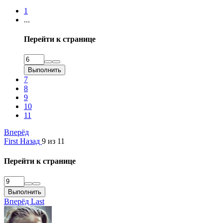
1
...
Перейти к странице
Выполнить
7
8
9
10
11
Вперёд
First
Назад
9 из 11
Перейти к странице
Выполнить
Вперёд
Last