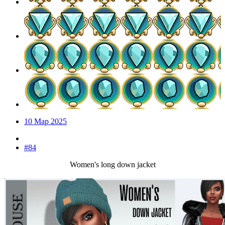
10 Мар 2025
#84
Women's long down jacket