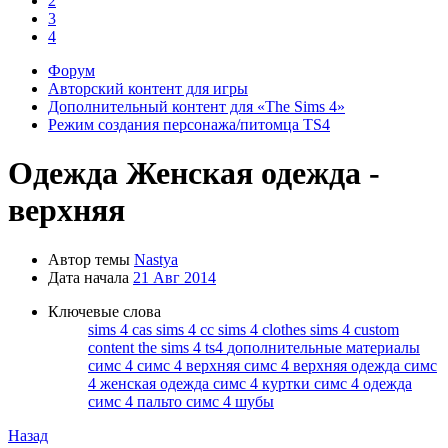
2
3
4
Форум
Авторский контент для игры
Дополнительный контент для «The Sims 4»
Режим создания персонажа/питомца TS4
Одежда
Женская одежда -
верхняя
Автор темы
Nastya
Дата начала
21 Авг 2014
Ключевые слова
sims 4 cas
sims 4 cc
sims 4 clothes
sims 4 custom
content
the sims 4
ts4
дополнительные материалы
симс 4
симс 4 верхняя
симс 4 верхняя одежда
симс
4 женская одежда
симс 4 куртки
симс 4 одежда
симс 4 пальто
симс 4 шубы
Назад