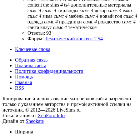
content
the sims
4
ts4
дополнительные материалы
симс
4
симс
4
гирлянды
симс
4
декор
симс
4
ёлка
симс
4
зима
симс
4
мебель
симс
4
новый год
симс
4
одежда
симс
4
праздники
симс
4
рождество
симс
4
санта клаус
симс
4
тематическое
Ответы: 93
Форум:
Тематический контент TS4
Ключевые слова
Обратная связь
Правила сайта
Политика конфиденциальности
Помощь
Главная
RSS
Копирование и использование материалов сайта разрешено
только с указанием авторства и прямой активной ссылки на
источник. © 2012—2026 LiveSims.ru
Локализация от
XenForo.Info
Дизайн от
Sheokate
Ширина