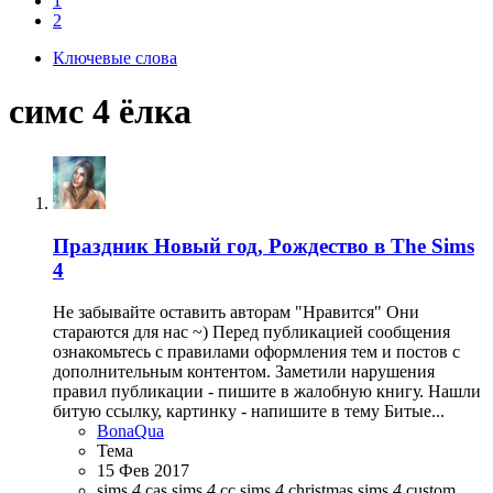
1
2
Ключевые слова
симс 4 ёлка
Праздник
Новый год, Рождество в The Sims
4
Не забывайте оставить авторам "Нравится" Они
стараются для нас ~) Перед публикацией сообщения
ознакомьтесь с правилами оформления тем и постов с
дополнительным контентом. Заметили нарушения
правил публикации - пишите в жалобную книгу. Нашли
битую ссылку, картинку - напишите в тему Битые...
BonaQua
Тема
15 Фев 2017
sims
4
cas
sims
4
cc
sims
4
christmas
sims
4
custom