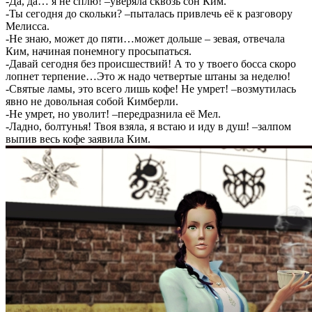
-Да, да… я не сплю! –уверяла сквозь сон Ким.
-Ты сегодня до скольки? –пыталась привлечь её к разговору
Мелисса.
-Не знаю, может до пяти…может дольше – зевая, отвечала
Ким, начиная понемногу просыпаться.
-Давай сегодня без происшествий! А то у твоего босса скоро
лопнет терпение…Это ж надо четвертые штаны за неделю!
-Святые ламы, это всего лишь кофе! Не умрет! –возмутилась
явно не довольная собой Кимберли.
-Не умрет, но уволит! –передразнила её Мел.
-Ладно, болтунья! Твоя взяла, я встаю и иду в душ! –залпом
выпив весь кофе заявила Ким.