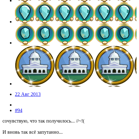
22 Авг 2013
#94
сочувствую, что так получилось... //~!(
И вновь так всё запутанно...