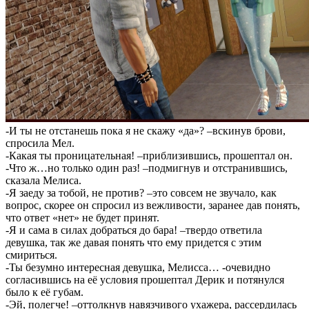
-И ты не отстанешь пока я не скажу «да»? –вскинув брови,
спросила Мел.
-Какая ты проницательная! –приблизившись, прошептал он.
-Что ж…но только один раз! –подмигнув и отстранившись,
сказала Мелиса.
-Я заеду за тобой, не против? –это совсем не звучало, как
вопрос, скорее он спросил из вежливости, заранее дав понять,
что ответ «нет» не будет принят.
-Я и сама в силах добраться до бара! –твердо ответила
девушка, так же давая понять что ему придется с этим
смириться.
-Ты безумно интересная девушка, Мелисса… -очевидно
согласившись на её условия прошептал Дерик и потянулся
было к её губам.
-Эй, полегче! –оттолкнув навязчивого ухажера, рассердилась