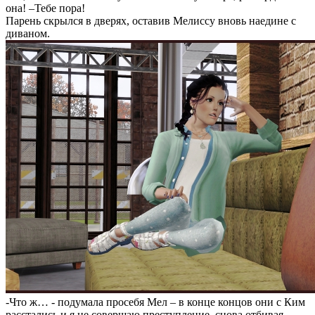
она! –Тебе пора!
Парень скрылся в дверях, оставив Мелиссу вновь наедине с
диваном.
-Что ж… - подумала просебя Мел – в конце концов они с Ким
расстались и я не совершаю преступление, снова отбивая