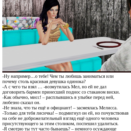
-Ну например…о тебе! Чем ты любишь заниматься или
почему столь красивая девушка одинока?
-А с чего ты взял … -возмутилась Мел, но ей не дал
договорить бармен принесший поднос со стаканом виски.
-Как обычно, мисс! – расплывшись в улыбке перед ней,
любезно сказал он.
-Не знала, что ты ещё и официант! – засмеялась Мелисса.
-Только для тебя лисичка! – подмигнул он ей, но почувствовав
на себе не доброжелательный взгляд ещё одного человека
присутствующего за этим столиком, поспешил удалиться.
-Я смотрю ты тут часто бываешь? – немного осуждающе