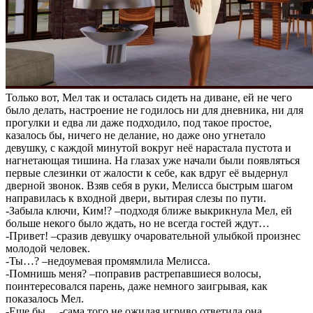
Только вот, Мел так и осталась сидеть на диване, ей не чего
было делать, настроение не годилось ни для дневника, ни для
прогулки и едва ли даже подходило, под такое простое,
казалось бы, ничего не делание, но даже оно угнетало
девушку, с каждой минутой вокруг неё нарастала пустота и
нагнетающая тишина. На глазах уже начали были появляться
первые слезинки от жалости к себе, как вдруг её выдернул
дверной звонок. Взяв себя в руки, Мелисса быстрым шагом
направилась к входной двери, вытирая слезы по пути.
-Забыла ключи, Ким!? –подходя ближе выкрикнула Мел, ей
больше некого было ждать, но не всегда гостей ждут…
-Привет! –сразив девушку очаровательной улыбкой произнес
молодой человек.
-Ты…? –недоумевая промямлила Мелисса.
-Помнишь меня? –поправив растрепавшиеся волосы,
поинтересовался парень, даже немного заигрывая, как
показалось Мел.
-Еще бы… -сама того не ожидая игриво ответила она.