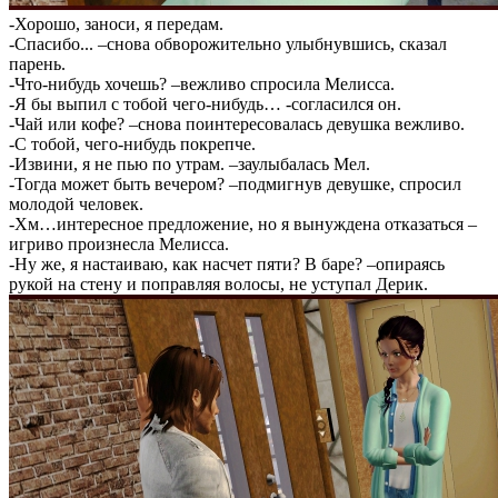
-Хорошо, заноси, я передам.
-Спасибо... –снова обворожительно улыбнувшись, сказал
парень.
-Что-нибудь хочешь? –вежливо спросила Мелисса.
-Я бы выпил с тобой чего-нибудь… -согласился он.
-Чай или кофе? –снова поинтересовалась девушка вежливо.
-С тобой, чего-нибудь покрепче.
-Извини, я не пью по утрам. –заулыбалась Мел.
-Тогда может быть вечером? –подмигнув девушке, спросил
молодой человек.
-Хм…интересное предложение, но я вынуждена отказаться –
игриво произнесла Мелисса.
-Ну же, я настаиваю, как насчет пяти? В баре? –опираясь
рукой на стену и поправляя волосы, не уступал Дерик.