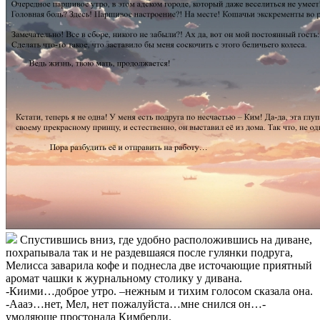
Спустившись вниз, где удобно расположившись на диване,
похрапывала так и не раздевшаяся после гулянки подруга,
Мелисса заварила кофе и поднесла две источающие приятный
аромат чашки к журнальному столику у дивана.
-Киими…доброе утро. –нежным и тихим голосом сказала она.
-Аааэ…нет, Мел, нет пожалуйста…мне снился он…-
умоляюще простонала Кимберли.