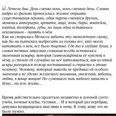
Летели дни. День сменял ночь, ночь сменяла день. Словно
кадры из фильма проносились жалкие отрывки
существования героини, один парень сменялся другим,
менялись интерьеры, кровати, лица, позы, бары, коктейли,
платья, телефоны, губы, но лишь одно оставалось
неизменным – память о нём.
Как ни старалась Мелисса забыть эту мимолетную сказку,
как бы ни пыталась выбросить из головы все, что могло
напомнить о нем, все было тщетно. Где-то в глубине души, в
самых темных закоулках сознания всегда оставалась
маленькая искорка, которая символизировала её чувства к
нему, и стоило ей случайно на неё натолкнуться, как из одной
искры разгорался пожар воспоминаний и страсти к этому
человеку. Человеку, который никогда не предавал ей особого
значения и не уделял желаемого внимания, уважения, заботы,
любви, в конце концов! Но сумевшего так надолго запасть в
душу…на всю жизнь…
Время действительно пролетало незаметно в осенней суете:
учеба, ночные клубы, тусовки… И в который раз перебрав,
девушка возвращалась мыслями к нему. К тому, кому это не
было нужно.