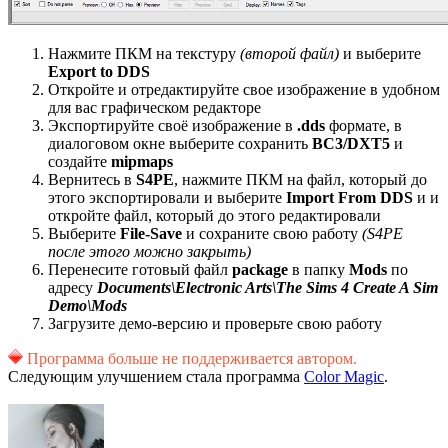
Нажмите ПКМ на текстуру
(второй файл)
и выберите
Export to DDS
Откройте и отредактируйте свое изображение в удобном
для вас графическом редакторе
Экспортируйте своё изображение в
.dds
формате, в
диалоговом окне выберите сохранить
BC3/DXT5
и
создайте
mipmaps
Вернитесь в
S4PE
, нажмите ПКМ на файл, который до
этого экспортировали и выберите
Import From DDS
и и
откройте файл, который до этого редактировали
Выберите
File-Save
и сохраните свою работу
(S4PE
после этого можно закрыть)
Перенесите готовый файл
package
в папку
Mods
по
адресу
Documents\Electronic Arts\The Sims 4 Create A Sim
Demo\Mods
Загрузите демо-версию и проверьте свою работу
Программа больше не поддерживается автором.
Следующим улучшением стала программа
Color Magic
.