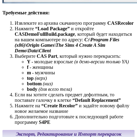
Требуемые действия:
Извлеките из архива скачанную программу
CASRecolor
Нажмите
“Load Package”
и откройте
CASDemoFullBuild.package
, который будет находиться
на вашем компьютере по адресу:
C:\Program Files
(x86)\Origin Games\The Sims 4 Create A Sim
Demo\Data\Client
Выберите
CAS Part
, который нужно перекрасить:
Y -
молодые взрослые
(в демо-версии только YA)
f -
женщины
m -
мужчины
top
(верх)
bottom
(низ)
body
(для всего тела)
Если вы хотите сделать предмет дефолтным, то
поставьте галочку в клетке
“Default Replacement”
Нажмите на
“Create Recolor”
и задайте новому файлу
новое желаемое название
Дополнительно подготовьте к последующей работе
программу
S4PE
Экспорт, Редактирование и Импорт перекрасок