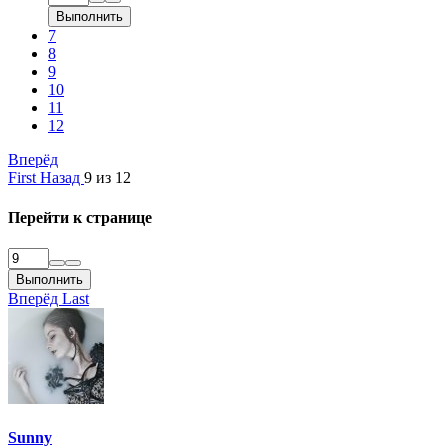
Выполнить
7
8
9
10
11
12
Вперёд
First
Назад
9 из 12
Перейти к странице
Выполнить
Вперёд
Last
Sunny