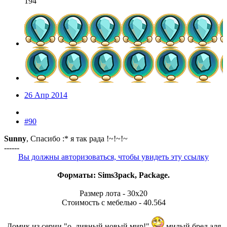
194
26 Апр 2014
#90
Sunny
, Спасибо :* я так рада !~!~!~
------
Вы должны авторизоваться, чтобы увидеть эту ссылку
Форматы: Sims3pack, Package.
Размер лота - 30х20
Стоимость с мебелью - 40.564
Домик из серии "о, дивный новый мир!"
милый бред аля