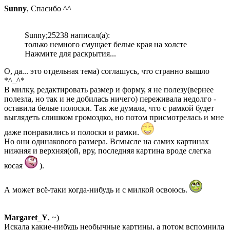
Sunny
, Спасибо ^^
Sunny;25238 написал(а):
только немного смущает белые края на холсте
Нажмите для раскрытия...
О, да... это отдельная тема) соглашусь, что странно вышло
*^_^*
В милку, редактировать размер и форму, я не полезу(вернее
полезла, но так и не добилась ничего) переживала недолго -
оставила белые полоски. Так же думала, что с рамкой будет
выглядеть слишком громоздко, но потом присмотрелась и мне
даже понравились и полоски и рамки.
Но они одинакового размера. Всмысле на самих картинах
нижняя и верхняя(ой, вру, последняя картина вроде слегка
косая
).
А может всё-таки когда-нибудь и с милкой освоюсь.
Margaret_Y
, ~)
Искала какие-нибудь необычные картины, а потом вспомнила