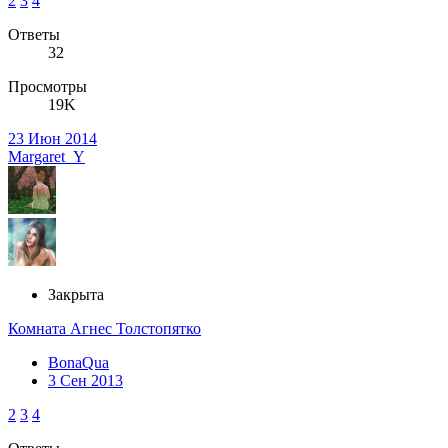
2
3
4
Ответы
32
Просмотры
19K
23 Июн 2014
Margaret_Y
Закрыта
Комната Агнес Толстопятко
BonaQua
3 Сен 2013
2
3
4