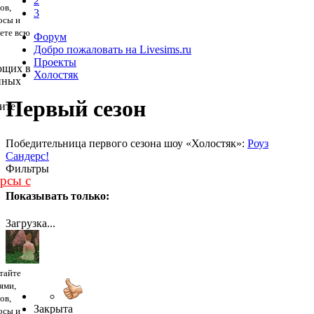
2
ов,
3
осы и
дете всю
Форум
Добро пожаловать на Livesims.ru
Проекты
ющих в
Холостяк
нных
Первый сезон
ите
Победительница первого сезона шоу «Холостяк»:
Роуз
Сандерс!
Фильтры
урсы с
Показывать только:
Загрузка...
тайте
ями,
ов,
Закрыта
осы и