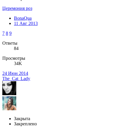
Церемония роз
BonaQua
11 Авг 2013
7
8
9
Ответы
84
Просмотры
34K
24 Июн 2014
The_Cat_Lady
Закрыта
Закреплено