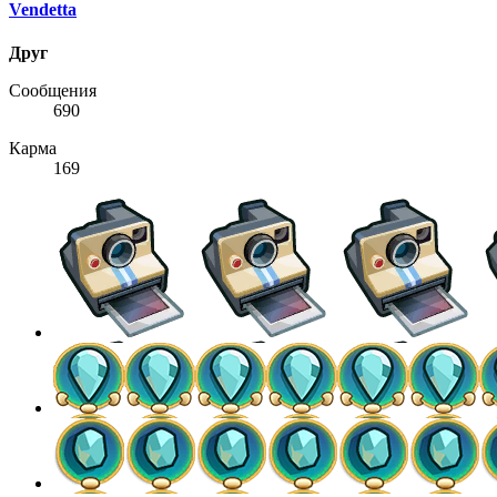
Vendetta
Друг
Сообщения
690
Карма
169