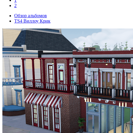
1
2
Обзор альбомов
TS4 Виллоу Крик