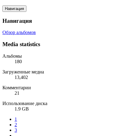
Навигация
Навигация
Обзор альбомов
Media statistics
Альбомы
180
Загруженные медиа
13,402
Комментарии
21
Использование диска
1.9 GB
1
2
3
...