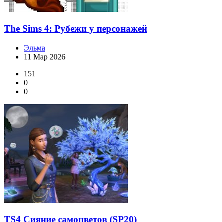
The Sims 4: Рубежи у персонажей
Эльма
11 Мар 2026
151
0
0
TS4 Сияние самоцветов (SP20)