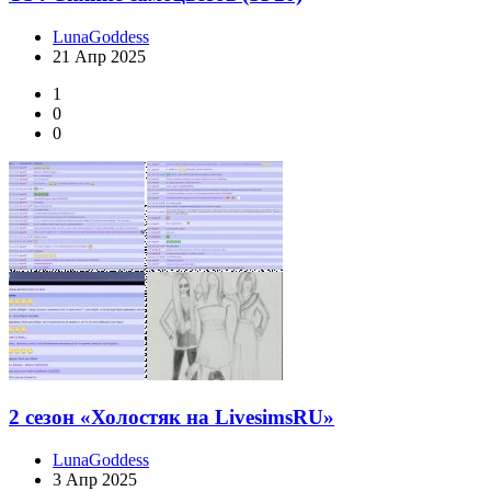
LunaGoddess
21 Апр 2025
1
0
0
2 сезон «Холостяк на LivesimsRU»
LunaGoddess
3 Апр 2025