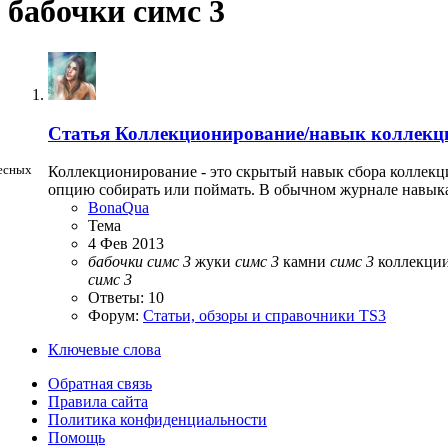
бабочки симс 3
Статья
Коллекционирование/навык коллекци
Коллекционирование - это скрытый навык сбора коллекц
опцию собирать или поймать. В обычном журнале навыка
BonaQua
Тема
4 Фев 2013
бабочки
симс
3
жуки
симс
3
камни
симс
3
коллекци
симс
3
Ответы: 10
Форум:
Статьи, обзоры и справочники TS3
Ключевые слова
Обратная связь
Правила сайта
Политика конфиденциальности
Помощь