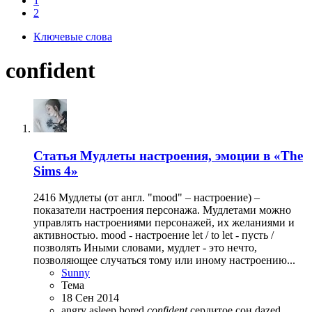
1
2
Ключевые слова
confident
Статья
Мудлеты настроения, эмоции в «The
Sims 4»
2416 Мудлеты (от англ. "mood" – настроение) –
показатели настроения персонажа. Мудлетами можно
управлять настроениями персонажей, их желаниями и
активностью. mood - настроение let / to let - пусть /
позволять Иными словами, мудлет - это нечто,
позволяющее случаться тому или иному настроению...
Sunny
Тема
18 Сен 2014
angry
asleep
bored
confident
cердитое
cон
dazed