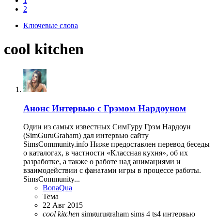
1
2
Ключевые слова
cool kitchen
Анонс
Интервью c Грэмом Нардоуном
Один из самых известных СимГуру Грэм Нардоун
(SimGuruGraham) дал интервью сайту
SimsCommunity.info Ниже предоставлен перевод беседы
о каталогах, в частности «Классная кухня», об их
разработке, а также о работе над анимациями и
взаимодействии с фанатами игры в процессе работы.
SimsCommunity...
BonaQua
Тема
22 Авг 2015
cool
kitchen
simgurugraham
sims 4
ts4
интервью