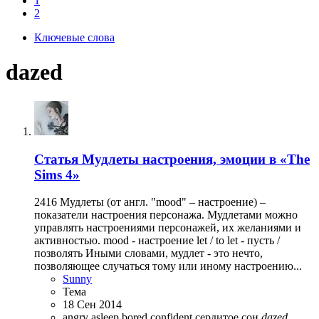
1
2
Ключевые слова
dazed
Статья
Мудлеты настроения, эмоции в «The
Sims 4»
2416 Мудлеты (от англ. "mood" – настроение) –
показатели настроения персонажа. Мудлетами можно
управлять настроениями персонажей, их желаниями и
активностью. mood - настроение let / to let - пусть /
позволять Иными словами, мудлет - это нечто,
позволяющее случаться тому или иному настроению...
Sunny
Тема
18 Сен 2014
angry
asleep
bored
confident
cердитое
cон
dazed