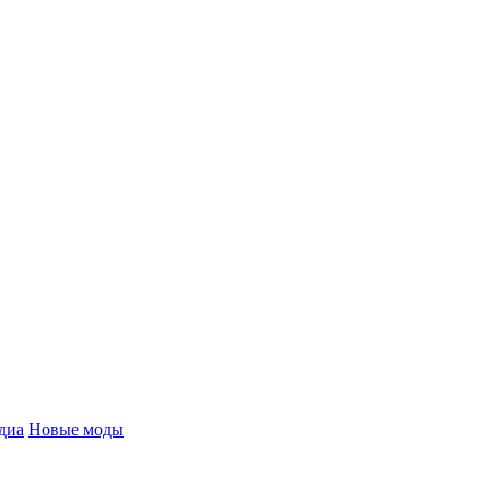
диа
Новые моды