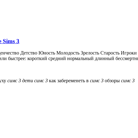
 Sims 3
енчество Детство Юность Молодость Зрелость Старость Игроки 
 или быстрее: короткий средний нормальный длинный бессмертны
уху
симс
3
дети
симс
3
как забеременеть в
симс
3
обзоры
симс
3