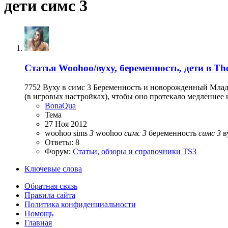
дети симс 3
Статья
Woohoo/вуху, беременность, дети в The
7752 Вуху в симс 3 Беременность и новорожденный Млад
(в игровых настройках), чтобы оно протекало медленнее
BonaQua
Тема
27 Ноя 2012
woohoo sims
3
woohoo
симс
3
беременность
симс
3
в
Ответы: 8
Форум:
Статьи, обзоры и справочники TS3
Ключевые слова
Обратная связь
Правила сайта
Политика конфиденциальности
Помощь
Главная