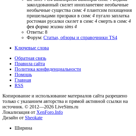
заколдованный скелет
инопланетяне
необычные
необычные существа симс
4
плантсим
похищения
пришельцами
призраки в симс
4
пугало заплатка
ростоман
русалки
скелет в симс
4
смерть в симс
4
фея
форма
жизни
sims
4
Ответы: 8
Форум:
Статьи, обзоры и справочники TS4
Ключевые слова
Обратная связь
Правила сайта
Политика конфиденциальности
Помощь
Главная
RSS
Копирование и использование материалов сайта разрешено
только с указанием авторства и прямой активной ссылки на
источник. © 2012—2026 LiveSims.ru
Локализация от
XenForo.Info
Дизайн от
Sheokate
Ширина