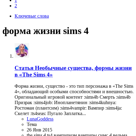
1
2
Ключевые слова
форма жизни sims 4
Статья
Необычные существа, формы жизни
в «The Sims 4»
Форма жизни, существо - это тип персонажа в «The Sims
4», обладающий особыми способностями и внешностью.
Оригинальный игровой контент :sims4b Смерть :sims4b
Призрак :sims4job: Инопланетянин :sims4kuhnya:
Ростоман (плантсим) :sims4vampir: Вампир :sims4ja:
Скелет :ts4seas: Пугало Заплатка...
LunaGoddess
Тема
26 Янв 2015
the
sims
4
ts4
вампиризм
вампиры симс
4
ведьма