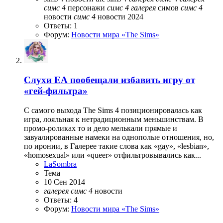
симс
4
персонажи
симс
4
галерея
симов
симс
4
новости
симс
4
новости 2024
Ответы: 1
Форум:
Новости мира «The Sims»
Слухи
ЕА пообещали избавить игру от
«гей-фильтра»
С самого выхода The Sims 4 позиционировалась как
игра, лояльная к нетрадиционным меньшинствам. В
промо-роликах то и дело мелькали прямые и
завуалированные намеки на однополые отношения, но,
по иронии, в Галерее такие слова как «gay», «lesbian»,
«homosexual» или «queer» отфильтровывались как...
LaSombra
Тема
10 Сен 2014
галерея
симс
4
новости
Ответы: 4
Форум:
Новости мира «The Sims»