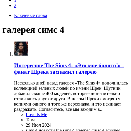
1
2
Ключевые слова
галерея симс 4
Интересное
The Sims 4: «Это мое болото!» -
фанат Шрека заспамил галерею
Несколько дней назад галерея «The Sims 4» пополнилась
коллекцией зеленых людей по имени Шрек. Шутник
добавил свыше 400 моделей, которые незначительно
отличались друг от друга. В целом Шреки смотрятся
копиями одного и того же персонажа, и это начинает
раздражать. Согласитесь, все мы заходим в...
Love Is Me
Тема
29 Июл 2024
sims
4
новости
the sims
4
галерея
симс
4
галерея