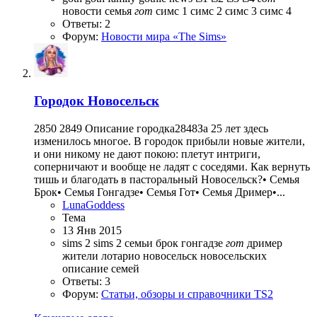
новости
семья
гот
симс 1
симс 2
симс 3
симс 4
Ответы: 2
Форум:
Новости мира «The Sims»
Городок
Новосельск
2850 2849 Описание городка2848За 25 лет здесь
изменилось многое. В городок прибыли новые жители,
и они никому не дают покою: плетут интриги,
соперничают и вообще не ладят с соседями. Как вернуть
тишь и благодать в пасторальный Новосельск?• Семья
Брок• Семья Гонгадзе• Семья Гот• Семья Дример•...
LunaGoddess
Тема
13 Янв 2015
sims 2
sims 2 семьи
брок
гонгадзе
гот
дример
жители
лотарио
новосельск
новосельских
описание семей
Ответы: 3
Форум:
Статьи, обзоры и справочники TS2