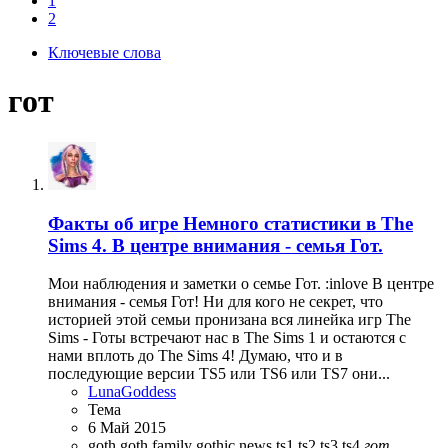
1
2
Ключевые слова
гот
Факты об игре
Немного статистики в The
Sims 4. В центре внимания - семья Гот.
Мои наблюдения и заметки о семье Гот. :inlove В центре
внимания - семья Гот! Ни для кого не секрет, что
историей этой семьи пронизана вся линейка игр The
Sims - Готы встречают нас в The Sims 1 и остаются с
нами вплоть до The Sims 4! Думаю, что и в
последующие версии TS5 или TS6 или TS7 они...
LunaGoddess
Тема
6 Май 2015
goth
goth family
gothic
news
ts1
ts2
ts3
ts4
гот