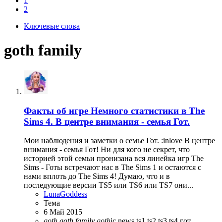
1
2
Ключевые слова
goth family
Факты об игре
Немного статистики в The
Sims 4. В центре внимания - семья Гот.
Мои наблюдения и заметки о семье Гот. :inlove В центре
внимания - семья Гот! Ни для кого не секрет, что
историей этой семьи пронизана вся линейка игр The
Sims - Готы встречают нас в The Sims 1 и остаются с
нами вплоть до The Sims 4! Думаю, что и в
последующие версии TS5 или TS6 или TS7 они...
LunaGoddess
Тема
6 Май 2015
goth
goth
family
goth
ic
news
ts1
ts2
ts3
ts4
гот