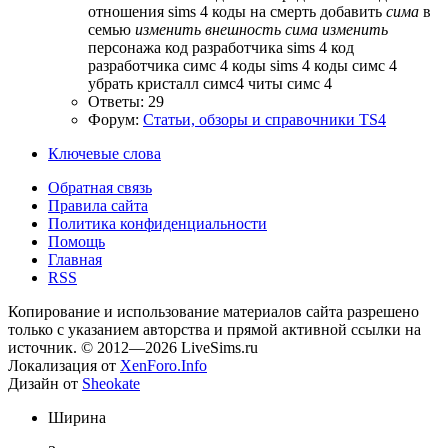
отношения
sims 4 коды на смерть
добавить
сима
в
семью
изменить
внешность
сима
изменить
персонажа
код разработчика sims 4
код
разработчика симс 4
коды sims 4
коды симс 4
убрать кристалл симс4
читы симс 4
Ответы: 29
Форум:
Статьи, обзоры и справочники TS4
Ключевые слова
Обратная связь
Правила сайта
Политика конфиденциальности
Помощь
Главная
RSS
Копирование и использование материалов сайта разрешено
только с указанием авторства и прямой активной ссылки на
источник. © 2012—2026 LiveSims.ru
Локализация от
XenForo.Info
Дизайн от
Sheokate
Ширина