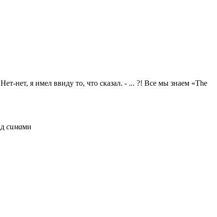
т-нет, я имел ввиду то, что сказал. - ... ?! Все мы знаем «The
ад
сима
ми