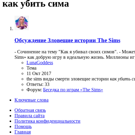
как убить сима
Обсуждение
Зловещие истории The Sims
- Сочинение на тему "Как я убивал своих симов". - Может, 
Sims» как добрую игру в идеальную жизнь. Миллионы игр
LunaGoddess
Тема
11 Окт 2017
the sims
виды смерти
зловещие истории
как
убить
с
Ответы: 33
Форум:
Беседка по играм «The Sims»
Ключевые слова
Обратная связь
Правила сайта
Политика конфиденциальности
Помощь
Главная