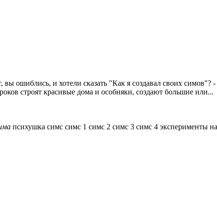
вы ошиблись, и хотели сказать "Как я создавал своих симов"? - Не
оков строят красивые дома и особняки, создают большие или...
има
психушка
симс
симс 1
симс 2
симс 3
симс 4
эксперименты н