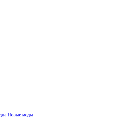
диа
Новые моды